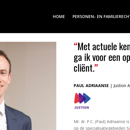
HOME
PERSONEN- EN FAMILIERECH
Met actuele ken
“
ga ik voor een o
cliënt.
”
PAUL ADRIAANSE
| Justion 
Mr. dr. P.C. (Paul) Adriaanse 
op de specialisatiegebieden S