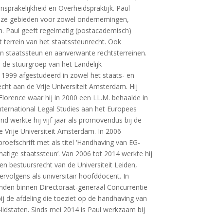
prakelijkheid en Overheidspraktijk. Paul
deze gebieden voor zowel ondernemingen,
. Paul geeft regelmatig (postacademisch)
 terrein van het staatssteunrecht. Ook
van staatssteun en aanverwante rechtsterreinen.
n de stuurgroep van het Landelijk
n 1999 afgestudeerd in zowel het staats- en
echt aan de Vrije Universiteit Amsterdam. Hij
Florence waar hij in 2000 een LL.M. behaalde in
ternational Legal Studies aan het Europees
tend werkte hij vijf jaar als promovendus bij de
e Vrije Universiteit Amsterdam. In 2006
roefschrift met als titel ‘Handhaving van EG-
matige staatssteun’. Van 2006 tot 2014 werkte hij
- en bestuursrecht van de Universiteit Leiden,
vervolgens als universitair hoofddocent. In
anden binnen Directoraat-generaal Concurrentie
 de afdeling die toeziet op de handhaving van
lidstaten. Sinds mei 2014 is Paul werkzaam bij