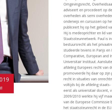
Omgevingsrecht, Overheidsaans
adviseert en procedeert op 
overheden als semi overheden
onderwijs en cursussen op het
publiceert hij op het gebied 
Hij is medeoprichter en lid va
Staatssteunnetwerk. Paul is i
bestuursrecht als het privaatr
studeerde tevens in Parijs en 
Comparative, European and In
Universitair Instituut. Aanslui
afdeling Europees recht van d
promoveerde hij daar op zijn p
019
recht in situaties van onrecht
voltijds bij de afdeling staats
HT
eerst als universitair docent, 
2009/2010 werkte hij vijf ma
van de Europese Commissie bij
het staatssteunrecht in de EU-